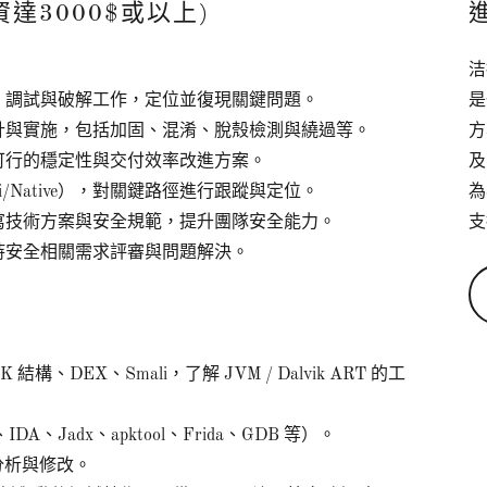
達3000$或以上)
洁
反編譯、調試與破解工作，定位並復現關鍵問題。
是
抗策略設計與實施，包括加固、混淆、脫殼檢測與繞過等。
方
實可行的穩定性與交付效率改進方案。
及
li/Native），對關鍵路徑進行跟蹤與定位。
為
撰寫技術方案與安全規範，提升團隊安全能力。
支
支持安全相關需求評審與問題解決。
 結構、DEX、Smali，了解 JVM / Dalvik ART 的工
、Jadx、apktool、Frida、GDB 等）。
行分析與修改。