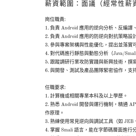
薪資範圍：面議（經常性薪資
崗位職責:
1. 負責 Android 應用的逆向分析、
2. 負責 Android 應用的防逆向對
3. 參與專案架構與性能優化，提出並落
4. 對代碼進行靜態與動態分析（Java/Sma
5. 跟蹤調研行業攻防實踐與新興技術，
6. 與開發、測試及產品團隊緊密協作，
任職要求:
1. 計算機或相關專業本科及以上學歷。
2. 熟悉 Android 開發與運行機制，精通 APK
作原理。
3. 熟練使用常見逆向與調試工具（如 JEB、IDA
4. 掌握 Smali 語言，能在字節碼層面進