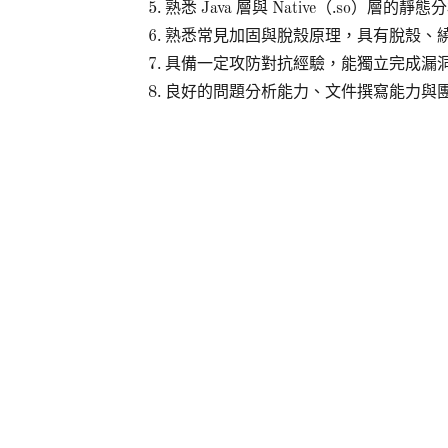
5. 熟悉 Java 層與 Native（.so）
6. 熟悉常見加固與脫殼原理，具有脫殼
7. 具備一定攻防對抗經驗，能獨立完成
8. 良好的問題分析能力、文件撰寫能力