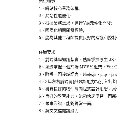
崗位職責:
1、網站核心業務架構;
2、網站性能優化;
3、根據業務需求，進行Vue元件化開發;
4、國際化相關開發經驗;
5、能為其他工程師提供良好的建議和控制
任職要求:
1、前端基礎知識紮實，熟練掌握原生 JS、C
2、熟練掌握一個前端 MVVM 框架，Vue/Rea
3、瞭解一門後端語言，Node.js、php、java
4、3年左右前端開發經驗(能力特別突出者例
5、擁有良好的物件導向程式設計思想，具
6、良好的學習能力，能夠快速學習一門新
7、做事靠譜，能夠獨當一面;
8、英文文檔閱讀能力