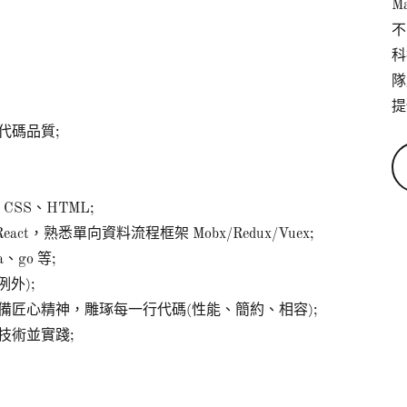
M
不
科
隊
提
代碼品質;
SS、HTML;
ct，熟悉單向資料流程框架 Mobx/Redux/Vuex;
、go 等;
外);
備匠心精神，雕琢每一行代碼(性能、簡約、相容);
技術並實踐;