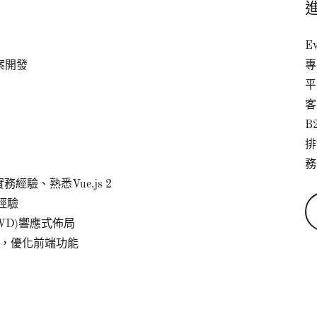
Ev
專案開發
專
平
客
B
排
務
實務經驗、熟悉Vue.js 2
發經驗
(RWD)響應式佈局
I經驗，優化前端功能